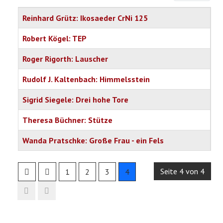
Titel
Reinhard Grütz: Ikosaeder CrNi 125
Robert Kögel: TEP
Roger Rigorth: Lauscher
Rudolf J. Kaltenbach: Himmelsstein
Sigrid Siegele: Drei hohe Tore
Theresa Büchner: Stütze
Wanda Pratschke: Große Frau - ein Fels
Articles
Seite 4 von 4
1
2
3
4