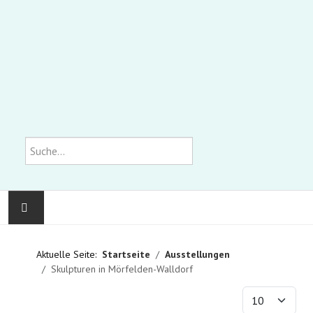
Suchen
KOMMUNALE GALERIE
Aktuelle Seite:
Startseite
Ausstellungen
Skulpturen in Mörfelden-Walldorf
AUSSTELLUNGEN
Anzeige #
WIR ÜBER UNS