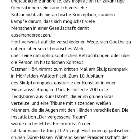
unglaubliche Bandbreite, das Inspiration für zukünftige
Generationen sein kann. Ich verstehe
Kultur nicht als hierarchische Konzeption, sondern
kämpfe darum, dass sich möglichst viele
Menschen in einer Gesellschaft damit
auseinandersetzen.“
Hörl verweist auf die verschiedenen Wege, sich Goethe zu
nähern: über sein literarisches Werk,
über seine naturphilosophischen Betrachtungen oder über
die Person im historischen Kontext.
Ottmar Hörl nimmt zum dritten Mal am Skulpturenpark
in Mörfelden-Walldorf teil. Zum 10. Jubiläum
des Skulpturenparks gastierte der Künstler in einer
Einzelausstellung im Park. Er lieferte 200 rote
Teddybären aus Kunststoff, die er im grünen Gras
verteilte, und eine Tribüne mit sitzenden weißen
Männern, die die Augen mit den Händen verschließen. Die
Installation „Der vergessene Traum“
wurde ein beliebtes Fotomotiv. Zu der
Jubiläumsausstellung 2023 zeigt Hörl einen gigantischen
grünen Dürer-Hasen. Während seiner Präsidentschaft der