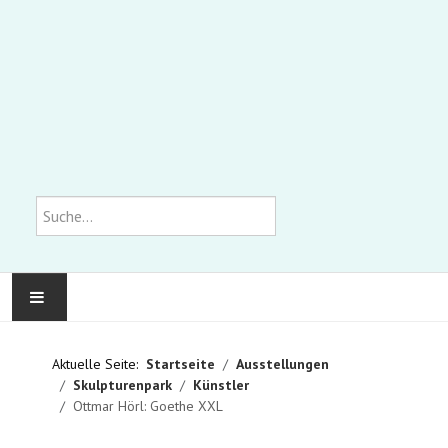
Suchen
KOMMUNALE GALERIE
Aktuelle Seite:
Startseite
Ausstellungen
Skulpturenpark
Künstler
AUSSTELLUNGEN
Ottmar Hörl: Goethe XXL
WIR ÜBER UNS