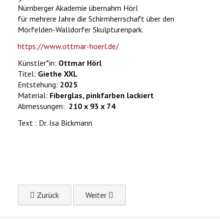
Nürnberger Akademie übernahm Hörl
für mehrere Jahre die Schirmherrschaft über den
Mörfelden-Walldorfer Skulpturenpark.
https://www.ottmar-hoerl.de/
Künstler*in:
Ottmar Hörl
Titel:
Giethe XXL
Entstehung:
2025
Material:
Fiberglas, pinkfarben lackiert
Abmessungen:
210 x 93 x 74
Text : Dr. Isa Bickmann
Previous article: Gertraud Hasselbach: Babel
Next article: Katharina Kleinfeld: Being
Zurück
Weiter