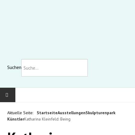
Suchen
KOMMUNALE GALERIE
Aktuelle Seite:
Startseite
Ausstellungen
Skulpturenpark
Künstler
Katharina Kleinfeld: Being
AUSSTELLUNGEN