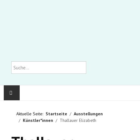
Suchen
KOMMUNALE GALERIE
Aktuelle Seite:
Startseite
Ausstellungen
Künstler*innen
Thallauer Elizabeth
AUSSTELLUNGEN
WIR ÜBER UNS