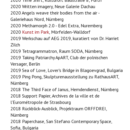
2020 Time Shift, Kulturort Badstraße 8, Fürth
2020 Written imagery, Neue Galerie Dachau
2020 Angels weave their bodies from the air -
Galeriehaus Nord, Nürnberg
2020 Methamorph 2.0 - Edel Extra, Nuremberg
2020
Kunst im Park
, Mörfelden-Walldorf
2019 Werkschau auf AEG 2019, kuratiert von Dr. Harriet
Zilch
2019 Tetragrammatron, Raum SODA, Nürnberg
2019 Taking Patriarchy ApART, Club der polnischen
Versager, Berlin
2019 Sea of Love, Lover's Bridge in Blagoevgrad, Bulgaria
2019 Ping Pong, Skulpturenausstellung zu RathausART,
Nürnberg
2018 The Third Face of Janus, Hemdendienst, Nürnberg
2018 Support Papier, Archives de la ville et de
l'Eurométropole de Strasbourg
2018 Rückblick-Ausblick, Projektraum ORFFDREI,
Nürnberg
2018 Paperchase, San Stefano Contemporary Space,
Sofia, Bulgaria