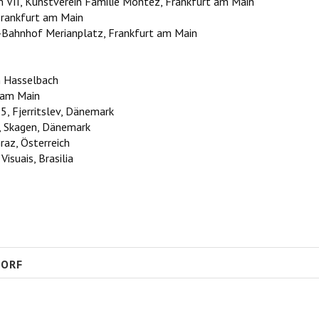
VII, Kunstverein Familie Montez, Frankfurt am Main
Frankfurt am Main
 U-Bahnhof Merianplatz, Frankfurt am Main
n Hasselbach
 am Main
95, Fjerritslev, Dänemark
, Skagen, Dänemark
raz, Österreich
isuais, Brasilia
DORF