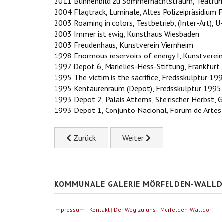
2011 Bühnenbild zu Sommernachtstraum, Teatrum 
2004 Flagtrack, Luminale, Altes Polizeipräsidium 
2003 Roaming in colors, Testbetrieb, (Inter-Art),
2003 Immer ist ewig, Kunsthaus Wiesbaden
2003 Freudenhaus, Kunstverein Viernheim
1998 Enormous reservoirs of energy I, Kunstverei
1997 Depot 6, Marielies-Hess-Stiftung, Frankfurt
1995 The victim is the sacrifice, Fredsskulptur 19
1995 Kentaurenraum (Depot), Fredsskulptur 1995
1993 Depot 2, Palais Attems, Steirischer Herbst, G
1993 Depot 1, Conjunto Nacional, Forum de Artes V
Previous article: Nele E.R.
Next article: Oehm Dieter
Zurück
Weiter
KOMMUNALE GALERIE MÖRFELDEN-WALL
Impressum
|
Kontakt
|
Der Weg zu uns
|
Mörfelden-Walldorf