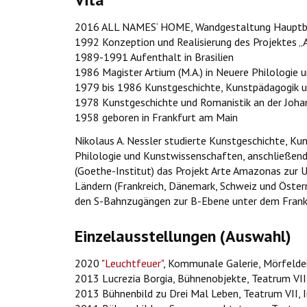
2016 ALL NAMES‘ HOME, Wandgestaltung Hauptba
1992 Konzeption und Realisierung des Projektes „A
1989-1991 Aufenthalt in Brasilien
1986 Magister Artium (M.A.) in Neuere Philologie 
1979 bis 1986 Kunstgeschichte, Kunstpädagogik u
1978 Kunstgeschichte und Romanistik an der Joha
1958 geboren in Frankfurt am Main
Nikolaus A. Nessler studierte Kunstgeschichte, Ku
Philologie und Kunstwissenschaften, anschließend
(Goethe-Institut) das Projekt Arte Amazonas zur U
Ländern (Frankreich, Dänemark, Schweiz und Österre
den S-Bahnzugängen zur B-Ebene unter dem Frank
Einzelausstellungen (Auswahl)
2020
"Leuchtfeuer"
, Kommunale Galerie, Mörfelde
2013 Lucrezia Borgia, Bühnenobjekte, Teatrum VII
2013 Bühnenbild zu Drei Mal Leben, Teatrum VII, 