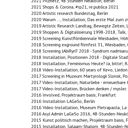
2021 Pilznetz, 48 Stunden Neukölln, Berlin
2021 Shops & Corona, #rp21, re:publica 2021
2020 Artistic research Bundestag, Berlin
2020 Warum ..., Installation, Das erste Mal zum 
2019 Artistic Research Landtag, Bewegte Zeiten,
2019 Shoppen & Digitalisierung 1998-2018, Talk, B
2019 Screening Kunstfilmbiennale Wiesbaden, Höh
2018 Screening exground filmfest 31, Wiesbaden, 
2018 Screening lAbiRynT 2018 - Syndrom nadmiaru, 
2018 Installation, Positionen 2018 - Digitale St
2018 Installation, Feminismus Heute? Ja, bitte!,
2018 Video-Installation, 60 years of Kevo, Liedon 
2017 Screening in Muzeum Martyrologii Slonsk, Po
2017 Video-Installation, Naturliebe - erneuerbar
2017 Video-Installation, Brücken denken / myslec
2016 Involved, Projektraum basis, Frankfurt
2016 Installation LAGeSo, Berlin
2016 Video-Installation, Museum Pietrapaola, La n
2016 Asyl Admin LaGeSo 2016, 48-Stunden-Neuköl
2015 Kunst politisch machen, Projektraum basis, 
2015 Installation, Salaam-Shalom, 48-Stunden-Ne