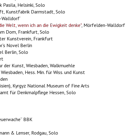
 Pasila, Helsinki, Solo
aft, Kunstfabrik Darmstadt, Solo
-Walldorf‘
die Welt, wenn ich an die Ewigkeit denke"
, Mörfelden-Walldorf
am Dom, Frankfurt, Solo
ter Kunstverein, Frankfurt
‘s Novel Berlin
l Berlin, Solo
rt
tur der Kunst, Wiesbaden, Walkmuehle
Wiesbaden, Hess. Min. für Wiss. und Kunst
aden
gisien), Kyrgyz National Museum of Fine Arts
samt für Denkmalpflege Hessen, Solo
Feuerwache“ BBK
ann & Lenser, Rodgau, Solo