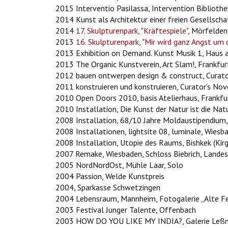
2015 Interventio Pasilassa, Intervention Bibliothek
2014 Kunst als Architektur einer freien Gesellsch
2014
17. Skulpturenpark, "Kräftespiele"
, Mörfelden
2013
16. Skulpturenpark, "Mir wird ganz Angst um 
2013 Exhibition on Demand. Kunst Musik 1, Haus 
2013 The Organic Kunstverein, Art Slam!, Frankfur
2012 bauen ontwerpen design & construct, Curator
2011 konstruieren und konstruieren, Curator‘s Nove
2010 Open Doors 2010, basis Atelierhaus, Frankfu
2010 Installation, Die Kunst der Natur ist die Na
2008 Installation, 68/10 Jahre Moldaustipendium, 
2008 Installationen, lightsite 08, luminale, Wiesb
2008 Installation, Utopie des Raums, Bishkek (Kir
2007 Remake, Wiesbaden, Schloss Biebrich, Lande
2005 NordNordOst, Mühle Laar, Solo
2004 Passion, Welde Kunstpreis
2004, Sparkasse Schwetzingen
2004 Lebensraum, Mannheim, Fotogalerie „Alte 
2003 Festival Junger Talente, Offenbach
2003 HOW DO YOU LIKE MY INDIA?, Galerie Leßm