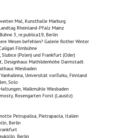
zweiten Mal, Kunsthalle Marburg
 Landtag Rheinland-Pfalz Mainz
ühne 3, re;publica19, Berlin
ere Wesen befehlen? Galerie Rother Winter
Caligari Filmbühne
Slubice (Polen) und Frankfurt (Oder)
adt, Designhaus Mathildenhöhe Darmstadt
 Rathaus Wiesbaden
Vanhalinna, Universität vonTurku, Finnland
len, Solo
e Haltungen, Walkmühle Wiesbaden
 mosty, Rosengarten Forst (Lausitz)
otte Petrupalisa, Pietrapaola, Italien
ln, Berlin
Frankfurt
ukölln, Berlin