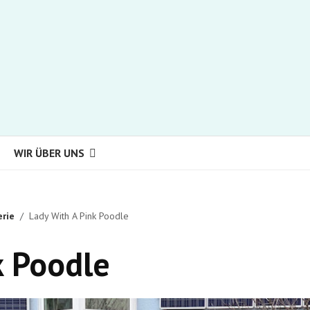
WIR ÜBER UNS
erie
Lady With A Pink Poodle
k Poodle