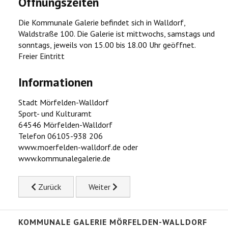
Öffnungszeiten
Die Kommunale Galerie befindet sich in Walldorf,
Waldstraße 100. Die Galerie ist mittwochs, samstags und
sonntags, jeweils von 15.00 bis 18.00 Uhr geöffnet.
Freier Eintritt
Informationen
Stadt Mörfelden-Walldorf
Sport- und Kulturamt
64546 Mörfelden-Walldorf
Telefon 06105-938 206
www.moerfelden-walldorf.de oder
www.kommunalegalerie.de
Previous article: 12 Positionen – 8 Maler 8 Bildhauer
Next article: Stephan Guber: Ein Kindersp
Zurück
Weiter
KOMMUNALE GALERIE MÖRFELDEN-WALLDORF