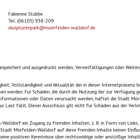
Fabienne Stubbe
Tel: (06105) 938-209
skulpturenpark@moerfelden-walldorf.de
speichert und ausgedruckt werden, Vervielfältigungen oder Weite
keit, Vollständigkeit und Aktualität der in dieser Internetpräsenz
en werden. Für Schäden, die durch die Nutzung der zur Verfügung g
nformationen oder Daten verursacht werden, haftet die Stadt Mörfe
ur Last fällt. Dieser Ausschluss gilt nicht für Schäden aus der Verl
Walldorf ein Zugang zu fremden Inhalten, z. B. in Form von Links, 
 Stadt Mörfelden-Walldorf auf diese fremden Inhalte keinen Einflus
eine positiven Kenntnisse über rechtswidrige oder anstößige Inhal