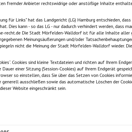
en fremder Anbieter rechtswidrige oder anstößige Inhalte enthalten
ung für Links" hat das Landgericht (LG) Hamburg entschieden, dass 
at. Dies kann - so das LG - nur dadurch verhindert werden, dass man
e-recht.de Die Stadt Mörfelden-Walldorf ist für alle Inhalte aller
dergegebenen Meinungsäußerungen und/oder Tatsachenbehauptungen l
spiegeln nicht die Meinung der Stadt Mörfelden-Walldorf wieder. Di
ies“. Cookies sind kleine Textdateien und richten auf Ihrem Endger
e Dauer einer Sitzung (Session-Cookies) auf Ihrem Endgerät gespeic
owser so einstellen, dass Sie über das Setzen von Cookies informie
 generell ausschließen sowie das automatische Löschen der Cookies
dieser Website eingeschränkt sein.
 und zum Skulpturenpark