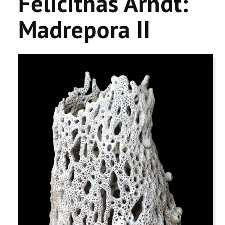
Felicithas Arndt:
Madrepora II