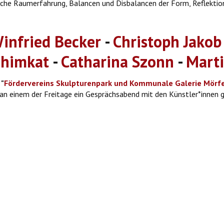
ische Raumerfahrung, Balancen und Disbalancen der Form, Reflektio
infried Becker
-
Christoph Jakob
chimkat
-
Catharina Szonn
-
Mart
 "
Fördervereins Skulpturenpark und Kommunale Galerie Mörfel
an einem der Freitage ein Gesprächsabend mit den Künstler*innen g