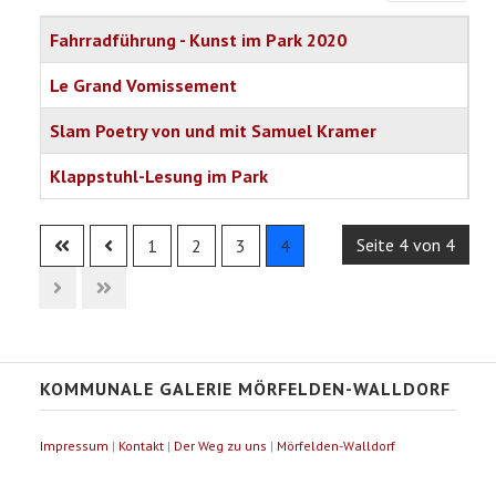
Titel
Fahrradführung - Kunst im Park 2020
Le Grand Vomissement
Slam Poetry von und mit Samuel Kramer
Klappstuhl-Lesung im Park
Articles
Seite 4 von 4
1
2
3
4
KOMMUNALE GALERIE MÖRFELDEN-WALLDORF
Impressum
|
Kontakt
|
Der Weg zu uns
|
Mörfelden-Walldorf