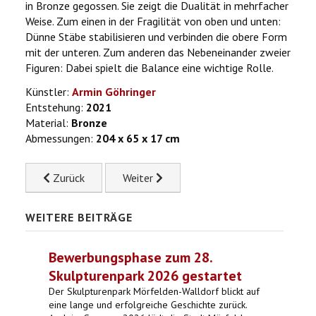
in Bronze gegossen. Sie zeigt die Dualität in mehrfacher
Weise. Zum einen in der Fragilität von oben und unten:
Dünne Stäbe stabilisieren und verbinden die obere Form
mit der unteren. Zum anderen das Nebeneinander zweier
Figuren: Dabei spielt die Balance eine wichtige Rolle.
Künstler:
Armin Göhringer
Entstehung:
2021
Material:
Bronze
Abmessungen:
204 x 65 x 17 cm
Previous article: 9 große Quadrate II
Next article: Gewinkelt und Winkel-Turm
Zurück
Weiter
WEITERE BEITRÄGE
Bewerbungsphase zum 28.
Skulpturenpark 2026 gestartet
Der Skulpturenpark Mörfelden-Walldorf blickt auf
eine lange und erfolgreiche Geschichte zurück.