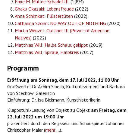
Faxe M. Müller
:
Schädel III.
(1994)
Ghaku Okazaki
:
Lebensfreude
(2022)
Anna Schimkat
:
Flüstertüten
(2022)
Catharina Szonn
:
NO WAY OUT OF NOTHING
(2020)
Martin Wenzel
:
Outliner III (Power of American
Natives)
(2022)
Matthias Will
:
Halbe Schale, gekippt
(2019)
Matthias Will
:
Spirale, Halbkreis
(2017)
Programm
Eröffnung am Sonntag, dem 17. Juli 2022, 11:00 Uhr
Grußworte: Dr. Achim Sibeth, Kulturdezernent und Barbara
von Stechow, Galeristin
Einführung: Dr. Isa Bickmann, Kunsthistorikerin
Klappstuhl-Lesung von Objekt zu Objekt
am Freitag, dem
22. Juli 2022 um 19:00 Uhr
präsentiert durch den Regisseur und Schauspieler Johannes
Christopher Maier (
mehr ...
).