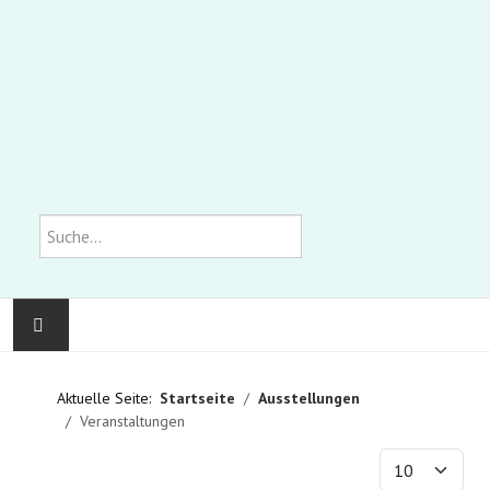
Suchen
KOMMUNALE GALERIE
Aktuelle Seite:
Startseite
Ausstellungen
Veranstaltungen
AUSSTELLUNGEN
Anzeige #
WIR ÜBER UNS