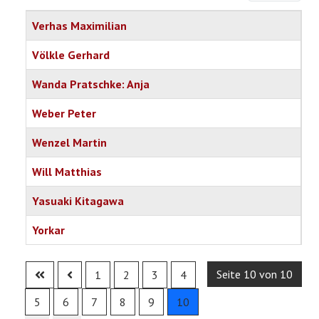
Titel
Verhas Maximilian
Völkle Gerhard
Wanda Pratschke: Anja
Weber Peter
Wenzel Martin
Will Matthias
Yasuaki Kitagawa
Yorkar
Articles
Seite 10 von 10
1
2
3
4
5
6
7
8
9
10