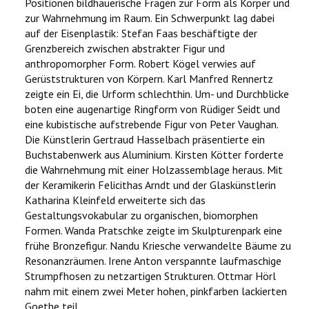
Positionen bildhauerische Fragen zur Form als Körper und
zur Wahrnehmung im Raum. Ein Schwerpunkt lag dabei
auf der Eisenplastik: Stefan Faas beschäftigte der
Grenzbereich zwischen abstrakter Figur und
anthropomorpher Form. Robert Kögel verwies auf
Gerüststrukturen von Körpern. Karl Manfred Rennertz
zeigte ein Ei, die Urform schlechthin. Um- und Durchblicke
boten eine augenartige Ringform von Rüdiger Seidt und
eine kubistische aufstrebende Figur von Peter Vaughan.
Die Künstlerin Gertraud Hasselbach präsentierte ein
Buchstabenwerk aus Aluminium. Kirsten Kötter forderte
die Wahrnehmung mit einer Holzassemblage heraus. Mit
der Keramikerin Felicithas Arndt und der Glaskünstlerin
Katharina Kleinfeld erweiterte sich das
Gestaltungsvokabular zu organischen, biomorphen
Formen. Wanda Pratschke zeigte im Skulpturenpark eine
frühe Bronzefigur. Nandu Kriesche verwandelte Bäume zu
Resonanzräumen. Irene Anton verspannte laufmaschige
Strumpfhosen zu netzartigen Strukturen. Ottmar Hörl
nahm mit einem zwei Meter hohen, pinkfarben lackierten
Goethe teil.